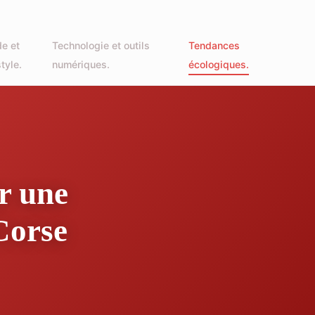
e et
Technologie et outils
Tendances
style.
numériques.
écologiques.
r une
Corse