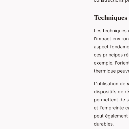
constructions p
Techniques 
Les techniques
l'impact enviro
aspect fondament
ces principes r
exemple, l'orien
thermique peuven
L'utilisation de
dispositifs de r
permettent de su
et l'empreinte c
peut également 
durables.