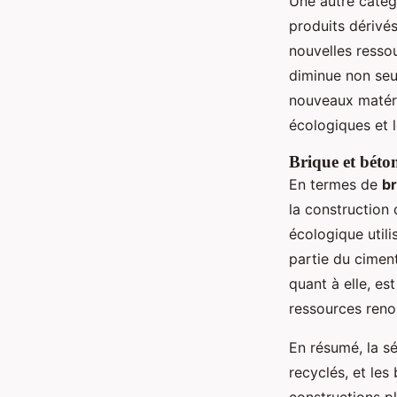
Une autre catég
produits dérivés
nouvelles resso
diminue non seu
nouveaux matéri
écologiques et l
Brique et béto
En termes de
br
la construction
écologique util
partie du ciment
quant à elle, e
ressources reno
En résumé, la sé
recyclés, et les