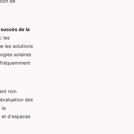
ation de
e
succès de la
c les
e les solutions
ogies solaires
s fréquemment
sent non
'évaluation des
 la
e et d'espaces