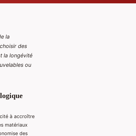
e la
 choisir des
 la longévité
ouvelables ou
logique
ité à accroître
ces matériaux
conomise des