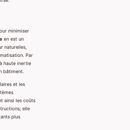
orse.
our minimiser
e
en est un
r naturelles,
matisation. Par
à haute inertie
n bâtiment.
aires et les
ystèmes
t ainsi les coûts
ructions; elle
tants plus