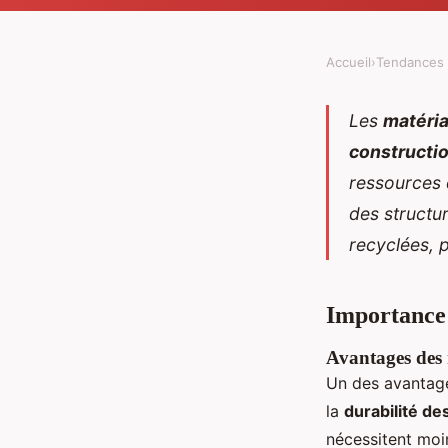
Accueil
›
Tendances 
Les
matéria
constructi
ressources 
des structu
recyclées, 
Importance 
Avantages des
Un des avantage
la
durabilité de
nécessitent moi