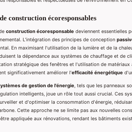
lus responsables et respectueuses de l’environnement en C
de construction écoresponsables
 de
construction écoresponsable
deviennent essentielles p
nnemental. L'intégration des principes de conception
passiv
al. En maximisant l'utilisation de la lumière et de la chaleu
éduisent la dépendance aux systèmes de chauffage et de cli
tation stratégique des fenêtres et l'utilisation de matériaux 
t significativement améliorer l'
efficacité énergétique
d'u
systèmes de gestion de l'énergie
, tels que les panneaux sol
égulation intelligents, joue un rôle tout aussi crucial. Ces s
rveiller et d'optimiser la consommation d'énergie, réduisan
arbone. Cette approche ne se limite pas aux nouvelles const
être appliquée aux rénovations, rendant les bâtiments exis