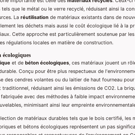
orie importante est celle des
matériaux recyclés
. Ceux-ci
 tels que le métal ou le verre recyclé, réduisant ainsi la 
urces. La
réutilisation
de matériaux existants dans de nouv
lement les déchets mais aussi le coût écologique lié à la p
aux. Cette approche est particulièrement soutenue par les i
es régulations locales en matière de construction.
n écologiques
ique
et de
béton écologiques
, ces matériaux jouent un rôl
 durable. Conçu pour être plus respectueux de l'environneme
ise des cendres volantes ou du laitier de haut fourneau pou
 traditionnel, réduisant ainsi les émissions de CO2. La briq
st fabriquée avec des méthodes à faible impact environneme
uvelables, minimisant ainsi leur empreinte environnemental
lection de matériaux durables tels que le bois certifié, les
 briques et bétons écologiques représentent un pas significa