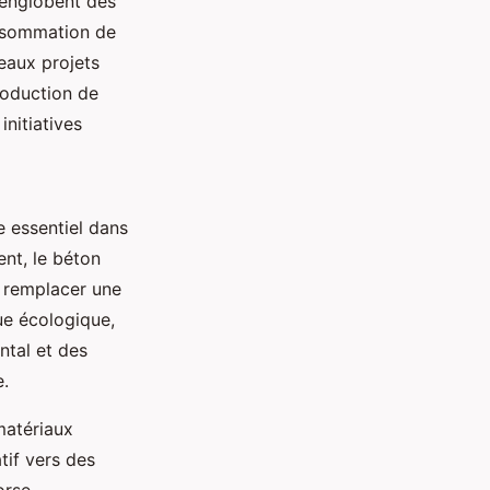
 englobent des
consommation de
eaux projets
roduction de
nitiatives
e essentiel dans
nt, le béton
r remplacer une
ue écologique,
ntal et des
e.
 matériaux
tif vers des