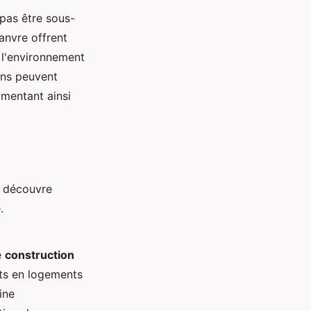
pas être sous-
anvre offrent
 l'environnement
ons peuvent
gmentant ainsi
n découvre
.
e
construction
ents en logements
ine